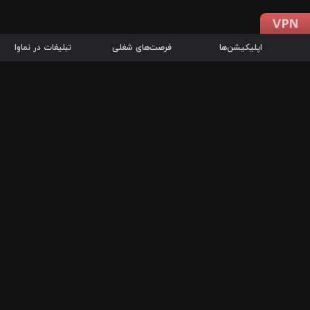
اپلیکیشن‌ها
فرصت‌های شغلی
تبلیغات در نماوا
دانلود اپلیکیشن
درباره نماوا
سرزمین شاتل در سایت نماوا امکان پخش آنلاین فیلم‌ها و سریال‌های 
سریال‌ها، جستجوی سریع مجموعه انتخابی، دانلود درون‌برنامه‌ای، ح
پرطرفدارترین فیلم‌ها و سریال‌ها از جمله قابلیت‌های نماوا، به‌روزتری
در سریع‌ترین زمان ممکن و تنها با چند کلیک، سریال‌ها و فیلم‌های مو