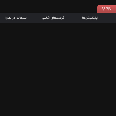
اپلیکیشن‌ها
فرصت‌های شغلی
تبلیغات در نماوا
دانلود اپلیکیشن
درباره نماوا
سرزمین شاتل در سایت نماوا امکان پخش آنلاین فیلم‌ها و سریال‌های 
سریال‌ها، جستجوی سریع مجموعه انتخابی، دانلود درون‌برنامه‌ای، ح
پرطرفدارترین فیلم‌ها و سریال‌ها از جمله قابلیت‌های نماوا، به‌روزتری
در سریع‌ترین زمان ممکن و تنها با چند کلیک، سریال‌ها و فیلم‌های مو