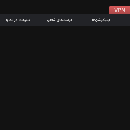
اپلیکیشن‌ها
فرصت‌های شغلی
تبلیغات در نماوا
دانلود اپلیکیشن
درباره نماوا
سرزمین شاتل در سایت نماوا امکان پخش آنلاین فیلم‌ها و سریال‌های 
سریال‌ها، جستجوی سریع مجموعه انتخابی، دانلود درون‌برنامه‌ای، ح
پرطرفدارترین فیلم‌ها و سریال‌ها از جمله قابلیت‌های نماوا، به‌روزتری
در سریع‌ترین زمان ممکن و تنها با چند کلیک، سریال‌ها و فیلم‌های مو