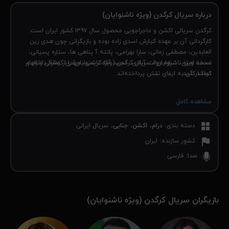
درباره سریال کرگدن (ویژه ناشنوایان)
کرگدن سریالی اکشن و ماجراجویی محصول سال ۱۳۹۷ کشور ایران است.
کارگردانی آن بر عهده کیارش اسدی زاده بوده و بازیگرانی چون هدی زین
العابدین، مصطفی زمانی، سارا بهرامی، پانته آ پناهی ها، ستاره پسیانی،
نسخه ویژه ناشنوایان< سریال کرگدن (ویژه ناشنوایان) را از نماوا دانلود و
محمد امین، شراره دولت آبادی، مجید آقا کریمی، مهدی کوشکی و الهام
تماشا کنید.
کردا در آن به ایفای نقش پرداخته‌اند.
مشاهده کامل
دسته بندی
:
درام
اکشن
جنایی
سریال ایرانی
کشور سازنده
:
ایران
صدا
:
فارسی
بازیگران سریال کرگدن (ویژه ناشنوایان)