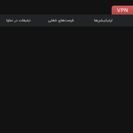
اپلیکیشن‌ها
فرصت‌های شغلی
تبلیغات در نماوا
دانلود اپلیکیشن
درباره نماوا
سرزمین شاتل در سایت نماوا امکان پخش آنلاین فیلم‌ها و سریال‌های 
سریال‌ها، جستجوی سریع مجموعه انتخابی، دانلود درون‌برنامه‌ای، ح
پرطرفدارترین فیلم‌ها و سریال‌ها از جمله قابلیت‌های نماوا، به‌روزتری
در سریع‌ترین زمان ممکن و تنها با چند کلیک، سریال‌ها و فیلم‌های مو