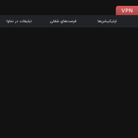
اپلیکیشن‌ها
فرصت‌های شغلی
تبلیغات در نماوا
دانلود اپلیکیشن
درباره نماوا
سرزمین شاتل در سایت نماوا امکان پخش آنلاین فیلم‌ها و سریال‌های 
سریال‌ها، جستجوی سریع مجموعه انتخابی، دانلود درون‌برنامه‌ای، ح
پرطرفدارترین فیلم‌ها و سریال‌ها از جمله قابلیت‌های نماوا، به‌روزتری
در سریع‌ترین زمان ممکن و تنها با چند کلیک، سریال‌ها و فیلم‌های مو