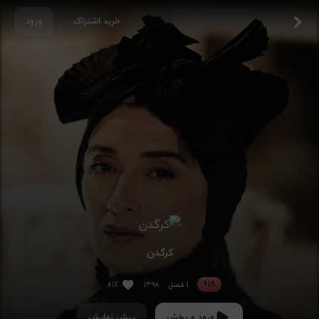
خرید اشتراک
ورود
کرگدن
۱۸+
۱ فصل
۱۳۹۸
۸۱٪
ورود و پخش
پیش نمایش