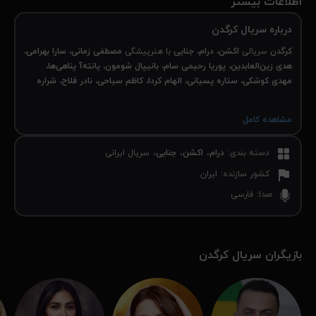
اطلاعات بیشتر
درباره سریال کرگدن
کرگدن
سریالی
اکشن، درام، جنایی
با هنرپیشگی
مصطفی زمانی، سارا بهرامی،
هدی زین‌العابدین، پوریا رحیمی سام، بانیپال شومون، پانته‌آ پناهی‌ها،
مهدی کوشکی، ستاره پسیانی، الهام کردا، کاظم سیاحی، نادر فلاح، شراره
دولت‌آبادی، بیژن افشار، امیر سمواتی، علی میلانی، محمد امین، معصومه
قاسمی‌پور، مجید آقاکریمی، ترنم کرمانیان، مهرداد نیکنام
به
نویسندگی
مشاهده کامل
علی اصغری
و
مهرداد کوروش‌نیا
، کارگر
دانی کیارش اسدی‌زاده
و
تهیه‌کنندگی
صادق یاری
محصول سال ۱۳۹۸ کشور ایران است.
دسته بندی
:
درام
اکشن
جنایی
سریال ایرانی
کرگدن
ساخته
کیارش اسدی‌زاده
سازنده آثاری مثل
گس و شکاف
در مقام
فیلم‌ساز بوده است.
کشور سازنده
:
ایران
سریال کرگدن را از نماوا دانلود و تماشا کنید.
صدا
:
فارسی
بازیگران سریال کرگدن