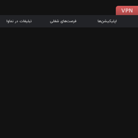
اپلیکیشن‌ها
فرصت‌های شغلی
تبلیغات در نماوا
دانلود اپلیکیشن
درباره نماوا
سرزمین شاتل در سایت نماوا امکان پخش آنلاین فیلم‌ها و سریال‌های 
سریال‌ها، جستجوی سریع مجموعه انتخابی، دانلود درون‌برنامه‌ای، ح
پرطرفدارترین فیلم‌ها و سریال‌ها از جمله قابلیت‌های نماوا، به‌روزتری
در سریع‌ترین زمان ممکن و تنها با چند کلیک، سریال‌ها و فیلم‌های مو