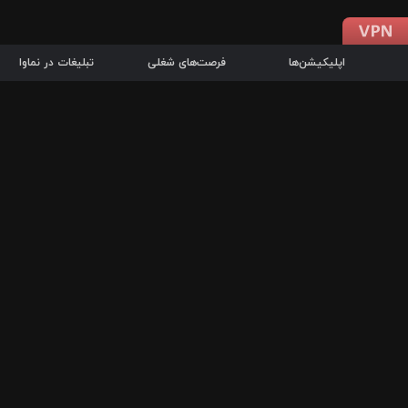
اپلیکیشن‌ها
فرصت‌های شغلی
تبلیغات در نماوا
دانلود اپلیکیشن
درباره نماوا
سرزمین شاتل در سایت نماوا امکان پخش آنلاین فیلم‌ها و سریال‌های 
سریال‌ها، جستجوی سریع مجموعه انتخابی، دانلود درون‌برنامه‌ای، ح
پرطرفدارترین فیلم‌ها و سریال‌ها از جمله قابلیت‌های نماوا، به‌روزتری
در سریع‌ترین زمان ممکن و تنها با چند کلیک، سریال‌ها و فیلم‌های مو