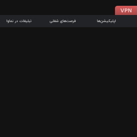
اپلیکیشن‌ها
فرصت‌های شغلی
تبلیغات در نماوا
دانلود اپلیکیشن
درباره نماوا
سرزمین شاتل در سایت نماوا امکان پخش آنلاین فیلم‌ها و سریال‌های 
سریال‌ها، جستجوی سریع مجموعه انتخابی، دانلود درون‌برنامه‌ای، ح
پرطرفدارترین فیلم‌ها و سریال‌ها از جمله قابلیت‌های نماوا، به‌روزتری
در سریع‌ترین زمان ممکن و تنها با چند کلیک، سریال‌ها و فیلم‌های مو