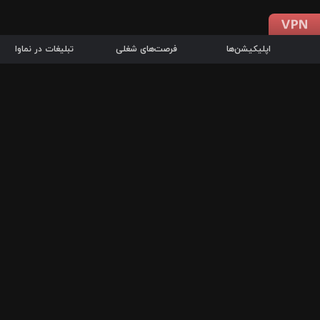
اپلیکیشن‌ها
فرصت‌های شغلی
تبلیغات در نماوا
دانلود اپلیکیشن
درباره نماوا
سرزمین شاتل در سایت نماوا امکان پخش آنلاین فیلم‌ها و سریال‌های 
سریال‌ها، جستجوی سریع مجموعه انتخابی، دانلود درون‌برنامه‌ای، ح
پرطرفدارترین فیلم‌ها و سریال‌ها از جمله قابلیت‌های نماوا، به‌روزتری
در سریع‌ترین زمان ممکن و تنها با چند کلیک، سریال‌ها و فیلم‌های مو