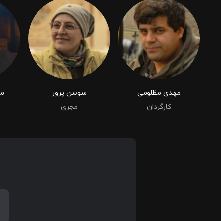
مهدی مظلومی
سوسن پرور
می
کارگردان
مجری