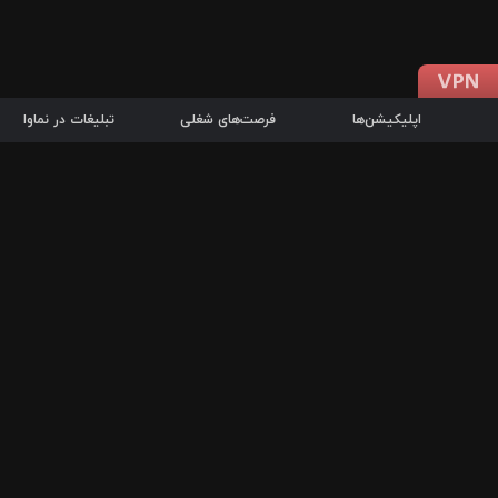
اپلیکیشن‌ها
فرصت‌های شغلی
تبلیغات در نماوا
دانلود اپلیکیشن
درباره نماوا
سرزمین شاتل در سایت نماوا امکان پخش آنلاین فیلم‌ها و سریال‌های 
سریال‌ها، جستجوی سریع مجموعه انتخابی، دانلود درون‌برنامه‌ای، ح
پرطرفدارترین فیلم‌ها و سریال‌ها از جمله قابلیت‌های نماوا، به‌روزتری
در سریع‌ترین زمان ممکن و تنها با چند کلیک، سریال‌ها و فیلم‌های مو