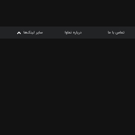
تماس با ما
درباره نماوا
سایر لینک‌ها
سایر لینک‌ها
نماوا مگ
قوانین
از
دریافت از
دریافت از
بیشتر
شرایط مصرف اینترنت
سیبچه
گوگل پلی
ارسال فیلمنامه
دانلودها
از
ا