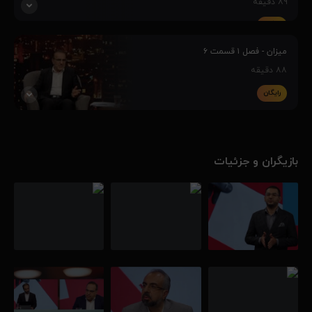
۸۹
دقیقه
رایگان
مناظره‌ و گفتگو پیرامون انتخابات هیأت‌مدیره‌ سازمان نظام پزشکی کشور با
مشارکت طیف‌های مختلف انتخاباتی جامعه پزشکی.
میزان - فصل ۱ قسمت ۶
۸۸
دقیقه
رایگان
گفتگو با دکتر محمد رییس زاده پیرامون انتخابات ریاست سازمان نظام
پزشکی.
بازیگران و جزئیات