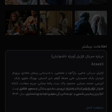
اطلاعات بیشتر
درباره سریال ازازیل (ویژه ناشنوایان)
Azaazil
ازازیل
سریالی
جنایی
،
رازآلود
و
معمایی
، با هنرنمایی
پیمان معادی، پری‌ناز
ایزدیار، بابک حمیدیان، علی مصفا، گوهر خیر اندیش، بهرنگ علوی، بابک
کریمی، محمد بحرانی، محمود پاک نیت، پاشا جمالی، مریم سعادت، کتانه
سریال
ازازیل
افشار نژاد، الهام کردا
و
احترام برومند
، به نویسندگی
(ویژه ناشنوایان) اثری پرستاره و جذاب از
مسعود خاکباز
حسن فتحی
و
است
کارگردانی
حسن فتحی
که می توانید به صورت اختصاصی از
و تهیه کنندگی
نماوا
حسن خدادادی
دانلود و تماشا کنید.
محصول سال
۱۴۰۳
کشور
ایران
است.
مشاهده کامل