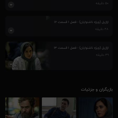
۵۰
دقیقه
پلیس پس از محاصره کارخانه با اتفاق غیر منتظره ای رو به رو می شود.
دکتر متین برای ارائه توضیحات مربوط به پرونده شوکا به اداره آگاهی
ازازیل (ویژه ناشنوایان) - فصل ۱ قسمت ۱۲
احضار می شود و...
۴۸
دقیقه
در پی ربوده شدن شوکا، پلیس به سرعت ساختمان را محاصره می کند و
به دنبال ردی از پرویز می گردد. امیر با سرنخ هایی که به دست آورده به
ازازیل (ویژه ناشنوایان) - فصل ۱ قسمت ۱۳
سراغ رویا می رود، اما...
۴۹
دقیقه
پلیس از طریق سرایدار سابق ساختمان به عکس یک زن می رسد. از سوی
دیگر، سرگرد شریفی از شوکا درخواست درمان مادرش را می کند اما...
بازیگران و جزئیات