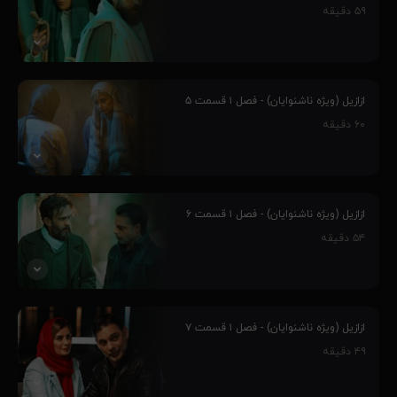
و...
۵۹
دقیقه
شوکا بعد از فهمیدن ماجرای بین مانی و مرجان به سراغ امیر می رود. مانی
عروسک ترسناکی را در وان حمام پیدا می کند و...
ازازیل (ویژه ناشنوایان) - فصل ۱ قسمت ۵
۶۰
دقیقه
کم کم پرده از رازهای شب تولد مانی برداشته می شود. امیر هنوز با
مشکلات روحی خود کنار نیامده است و...
ازازیل (ویژه ناشنوایان) - فصل ۱ قسمت ۶
۵۴
دقیقه
شوکا تلاش می کند مرجان را از نیروی ماورایی که بر او مسلط شده نجات
دهد. از سوی دیگر، مادر سرگرد شریفی رفتارهای عجیب و خطرناکی در
ازازیل (ویژه ناشنوایان) - فصل ۱ قسمت ۷
خواب بروز می دهد که...
۴۹
دقیقه