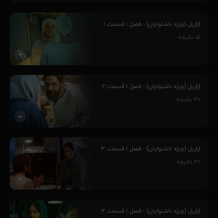
ازازیل (ویژه ناشنوایان) - فصل ۱ قسمت ۱
۵۱
دقیقه
دکتر شوکا مهرجویی در شب تولد همسرش مانی پاشایی، با وقایع رازآلودی
منجمله مفقود شدن یکی از همسایه‌‌‌هایشان روبرو می‌ شود. از سوی دیگر،
ازازیل (ویژه ناشنوایان) - فصل ۱ قسمت ۲
سرگرد بهروز شریفی ماجرای یک قتل مشکوک را بررسی می‌کند و...
۴۷
دقیقه
۶۴٪
سرگرد شریفی در پی کشف راز گم شدن مرجان، به سرنخ عجیبی دست
پیدا می کند. از سوی دیگر، مهران توسط پلیس تحت بازجویی قرار می
ازازیل (ویژه ناشنوایان) - فصل ۱ قسمت ۳
گیرد و...
۴۶
دقیقه
پلیس با اطلاعات به دست آمده از بازجویی مهران، به محله قدیمی مانی
می رسد. سرگرد شریفی نمی تواند چهره خونی مهگل را از ذهنش پاک کند
ازازیل (ویژه ناشنوایان) - فصل ۱ قسمت ۴