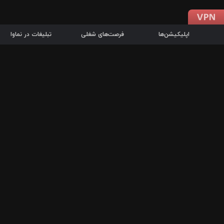
اپلیکیشن‌ها
فرصت‌های شغلی
تبلیغات در نماوا
دانلود اپلیکیشن
درباره نماوا
سرزمین شاتل در سایت نماوا امکان پخش آنلاین فیلم‌ها و سریال‌های 
سریال‌ها، جستجوی سریع مجموعه انتخابی، دانلود درون‌برنامه‌ای، ح
پرطرفدارترین فیلم‌ها و سریال‌ها از جمله قابلیت‌های نماوا، به‌روزتری
در سریع‌ترین زمان ممکن و تنها با چند کلیک، سریال‌ها و فیلم‌های مو