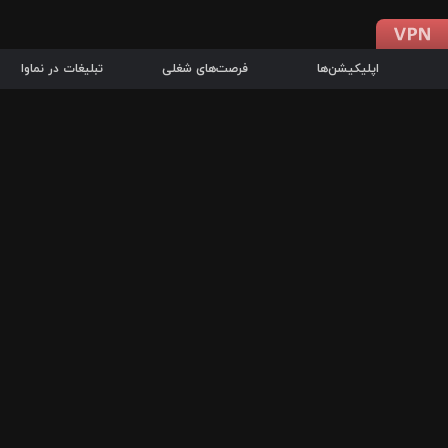
اپلیکیشن‌ها
فرصت‌های شغلی
تبلیغات در نماوا
دانلود اپلیکیشن
درباره نماوا
سرزمین شاتل در سایت نماوا امکان پخش آنلاین فیلم‌ها و سریال‌های 
سریال‌ها، جستجوی سریع مجموعه انتخابی، دانلود درون‌برنامه‌ای، ح
پرطرفدارترین فیلم‌ها و سریال‌ها از جمله قابلیت‌های نماوا، به‌روزتری
در سریع‌ترین زمان ممکن و تنها با چند کلیک، سریال‌ها و فیلم‌های مو