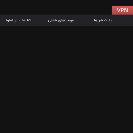
اپلیکیشن‌ها
فرصت‌های شغلی
تبلیغات در نماوا
دانلود اپلیکیشن
درباره نماوا
سرزمین شاتل در سایت نماوا امکان پخش آنلاین فیلم‌ها و سریال‌های 
سریال‌ها، جستجوی سریع مجموعه انتخابی، دانلود درون‌برنامه‌ای، ح
پرطرفدارترین فیلم‌ها و سریال‌ها از جمله قابلیت‌های نماوا، به‌روزتری
در سریع‌ترین زمان ممکن و تنها با چند کلیک، سریال‌ها و فیلم‌های مو