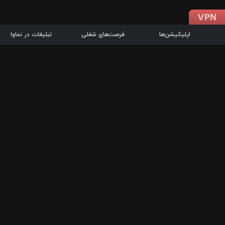
اپلیکیشن‌ها
فرصت‌های شغلی
تبلیغات در نماوا
دانلود اپلیکیشن
درباره نماوا
سرزمین شاتل در سایت نماوا امکان پخش آنلاین فیلم‌ها و سریال‌های 
سریال‌ها، جستجوی سریع مجموعه انتخابی، دانلود درون‌برنامه‌ای، ح
پرطرفدارترین فیلم‌ها و سریال‌ها از جمله قابلیت‌های نماوا، به‌روزتری
در سریع‌ترین زمان ممکن و تنها با چند کلیک، سریال‌ها و فیلم‌های مو