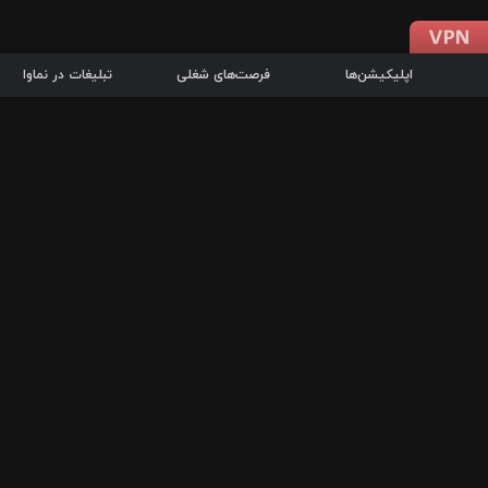
اپلیکیشن‌ها
فرصت‌های شغلی
تبلیغات در نماوا
دانلود اپلیکیشن
درباره نماوا
سرزمین شاتل در سایت نماوا امکان پخش آنلاین فیلم‌ها و سریال‌های 
سریال‌ها، جستجوی سریع مجموعه انتخابی، دانلود درون‌برنامه‌ای، ح
پرطرفدارترین فیلم‌ها و سریال‌ها از جمله قابلیت‌های نماوا، به‌روزتری
در سریع‌ترین زمان ممکن و تنها با چند کلیک، سریال‌ها و فیلم‌های مو