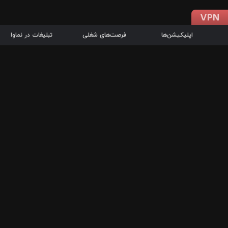
اپلیکیشن‌ها
فرصت‌های شغلی
تبلیغات در نماوا
دانلود اپلیکیشن
درباره نماوا
سرزمین شاتل در سایت نماوا امکان پخش آنلاین فیلم‌ها و سریال‌های 
سریال‌ها، جستجوی سریع مجموعه انتخابی، دانلود درون‌برنامه‌ای، ح
پرطرفدارترین فیلم‌ها و سریال‌ها از جمله قابلیت‌های نماوا، به‌روزتری
در سریع‌ترین زمان ممکن و تنها با چند کلیک، سریال‌ها و فیلم‌های مو