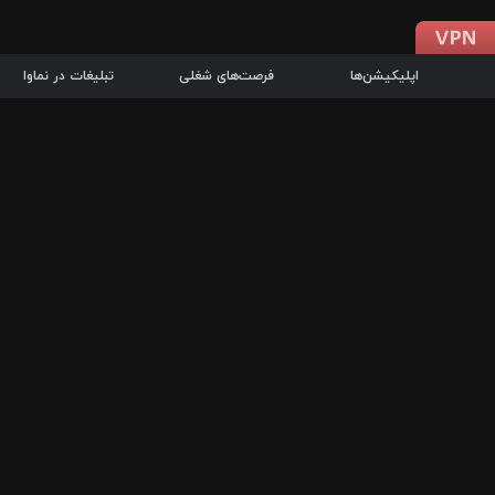
اپلیکیشن‌ها
فرصت‌های شغلی
تبلیغات در نماوا
دانلود اپلیکیشن
درباره نماوا
سرزمین شاتل در سایت نماوا امکان پخش آنلاین فیلم‌ها و سریال‌های 
سریال‌ها، جستجوی سریع مجموعه انتخابی، دانلود درون‌برنامه‌ای، ح
پرطرفدارترین فیلم‌ها و سریال‌ها از جمله قابلیت‌های نماوا، به‌روزتری
در سریع‌ترین زمان ممکن و تنها با چند کلیک، سریال‌ها و فیلم‌های مو