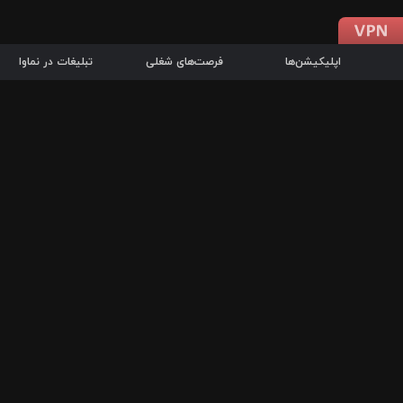
اپلیکیشن‌ها
فرصت‌های شغلی
تبلیغات در نماوا
دانلود اپلیکیشن
درباره نماوا
سرزمین شاتل در سایت نماوا امکان پخش آنلاین فیلم‌ها و سریال‌های 
سریال‌ها، جستجوی سریع مجموعه انتخابی، دانلود درون‌برنامه‌ای، ح
پرطرفدارترین فیلم‌ها و سریال‌ها از جمله قابلیت‌های نماوا، به‌روزتری
در سریع‌ترین زمان ممکن و تنها با چند کلیک، سریال‌ها و فیلم‌های مو