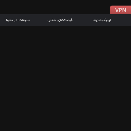
اپلیکیشن‌ها
فرصت‌های شغلی
تبلیغات در نماوا
دانلود اپلیکیشن
درباره نماوا
سرزمین شاتل در سایت نماوا امکان پخش آنلاین فیلم‌ها و سریال‌های 
سریال‌ها، جستجوی سریع مجموعه انتخابی، دانلود درون‌برنامه‌ای، ح
پرطرفدارترین فیلم‌ها و سریال‌ها از جمله قابلیت‌های نماوا، به‌روزتری
در سریع‌ترین زمان ممکن و تنها با چند کلیک، سریال‌ها و فیلم‌های مو