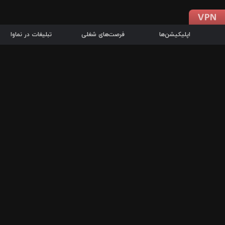
اپلیکیشن‌ها
فرصت‌های شغلی
تبلیغات در نماوا
دانلود اپلیکیشن
درباره نماوا
سرزمین شاتل در سایت نماوا امکان پخش آنلاین فیلم‌ها و سریال‌های 
سریال‌ها، جستجوی سریع مجموعه انتخابی، دانلود درون‌برنامه‌ای، ح
پرطرفدارترین فیلم‌ها و سریال‌ها از جمله قابلیت‌های نماوا، به‌روزتری
در سریع‌ترین زمان ممکن و تنها با چند کلیک، سریال‌ها و فیلم‌های مو