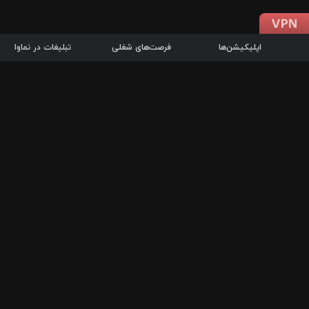
اپلیکیشن‌ها
فرصت‌های شغلی
تبلیغات در نماوا
دانلود اپلیکیشن
درباره نماوا
سرزمین شاتل در سایت نماوا امکان پخش آنلاین فیلم‌ها و سریال‌های 
سریال‌ها، جستجوی سریع مجموعه انتخابی، دانلود درون‌برنامه‌ای، ح
پرطرفدارترین فیلم‌ها و سریال‌ها از جمله قابلیت‌های نماوا، به‌روزتری
در سریع‌ترین زمان ممکن و تنها با چند کلیک، سریال‌ها و فیلم‌های مو