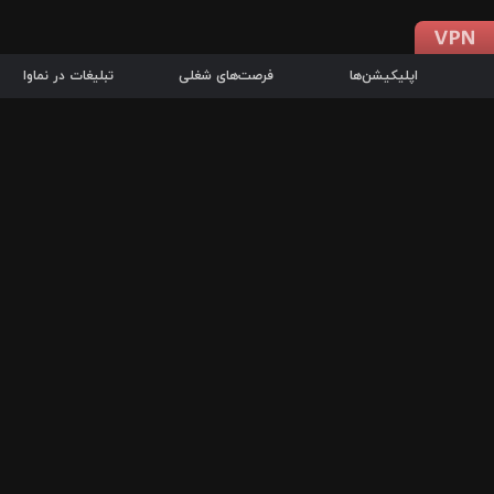
اپلیکیشن‌ها
فرصت‌های شغلی
تبلیغات در نماوا
دانلود اپلیکیشن
درباره نماوا
سرزمین شاتل در سایت نماوا امکان پخش آنلاین فیلم‌ها و سریال‌های 
سریال‌ها، جستجوی سریع مجموعه انتخابی، دانلود درون‌برنامه‌ای، ح
پرطرفدارترین فیلم‌ها و سریال‌ها از جمله قابلیت‌های نماوا، به‌روزتری
در سریع‌ترین زمان ممکن و تنها با چند کلیک، سریال‌ها و فیلم‌های مو