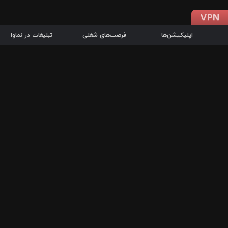
اپلیکیشن‌ها
فرصت‌های شغلی
تبلیغات در نماوا
دانلود اپلیکیشن
درباره نماوا
سرزمین شاتل در سایت نماوا امکان پخش آنلاین فیلم‌ها و سریال‌های 
سریال‌ها، جستجوی سریع مجموعه انتخابی، دانلود درون‌برنامه‌ای، ح
پرطرفدارترین فیلم‌ها و سریال‌ها از جمله قابلیت‌های نماوا، به‌روزتری
در سریع‌ترین زمان ممکن و تنها با چند کلیک، سریال‌ها و فیلم‌های مو