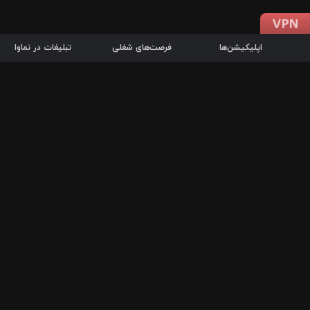
اپلیکیشن‌ها
فرصت‌های شغلی
تبلیغات در نماوا
دانلود اپلیکیشن
درباره نماوا
سرزمین شاتل در سایت نماوا امکان پخش آنلاین فیلم‌ها و سریال‌های 
سریال‌ها، جستجوی سریع مجموعه انتخابی، دانلود درون‌برنامه‌ای، ح
پرطرفدارترین فیلم‌ها و سریال‌ها از جمله قابلیت‌های نماوا، به‌روزتری
در سریع‌ترین زمان ممکن و تنها با چند کلیک، سریال‌ها و فیلم‌های مو