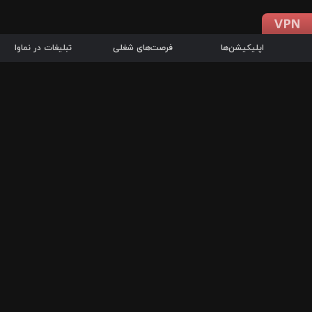
اپلیکیشن‌ها
فرصت‌های شغلی
تبلیغات در نماوا
دانلود اپلیکیشن
درباره نماوا
سرزمین شاتل در سایت نماوا امکان پخش آنلاین فیلم‌ها و سریال‌های 
سریال‌ها، جستجوی سریع مجموعه انتخابی، دانلود درون‌برنامه‌ای، ح
پرطرفدارترین فیلم‌ها و سریال‌ها از جمله قابلیت‌های نماوا، به‌روزتری
در سریع‌ترین زمان ممکن و تنها با چند کلیک، سریال‌ها و فیلم‌های مو