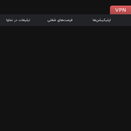
اپلیکیشن‌ها
فرصت‌های شغلی
تبلیغات در نماوا
دانلود اپلیکیشن
درباره نماوا
سرزمین شاتل در سایت نماوا امکان پخش آنلاین فیلم‌ها و سریال‌های 
سریال‌ها، جستجوی سریع مجموعه انتخابی، دانلود درون‌برنامه‌ای، ح
پرطرفدارترین فیلم‌ها و سریال‌ها از جمله قابلیت‌های نماوا، به‌روزتری
در سریع‌ترین زمان ممکن و تنها با چند کلیک، سریال‌ها و فیلم‌های مو