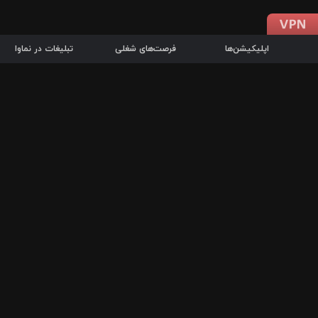
اپلیکیشن‌ها
فرصت‌های شغلی
تبلیغات در نماوا
دانلود اپلیکیشن
درباره نماوا
سرزمین شاتل در سایت نماوا امکان پخش آنلاین فیلم‌ها و سریال‌های 
سریال‌ها، جستجوی سریع مجموعه انتخابی، دانلود درون‌برنامه‌ای، ح
پرطرفدارترین فیلم‌ها و سریال‌ها از جمله قابلیت‌های نماوا، به‌روزتری
در سریع‌ترین زمان ممکن و تنها با چند کلیک، سریال‌ها و فیلم‌های مو