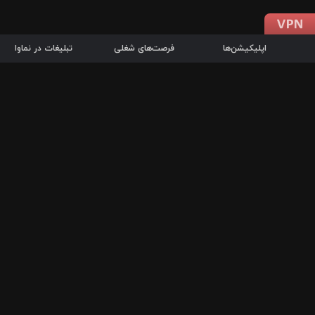
اپلیکیشن‌ها
فرصت‌های شغلی
تبلیغات در نماوا
دانلود اپلیکیشن
درباره نماوا
سرزمین شاتل در سایت نماوا امکان پخش آنلاین فیلم‌ها و سریال‌های 
سریال‌ها، جستجوی سریع مجموعه انتخابی، دانلود درون‌برنامه‌ای، ح
پرطرفدارترین فیلم‌ها و سریال‌ها از جمله قابلیت‌های نماوا، به‌روزتری
در سریع‌ترین زمان ممکن و تنها با چند کلیک، سریال‌ها و فیلم‌های مو