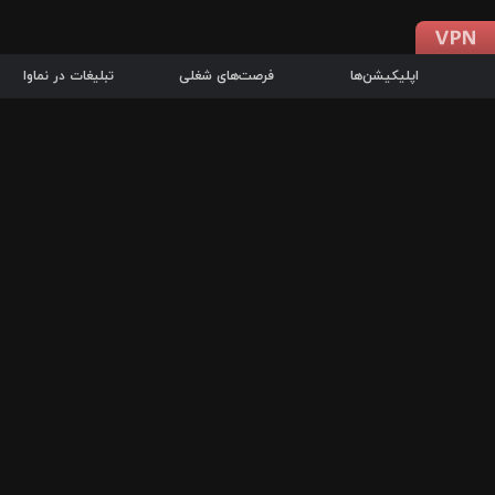
اپلیکیشن‌ها
فرصت‌های شغلی
تبلیغات در نماوا
دانلود اپلیکیشن
درباره نماوا
سرزمین شاتل در سایت نماوا امکان پخش آنلاین فیلم‌ها و سریال‌های 
سریال‌ها، جستجوی سریع مجموعه انتخابی، دانلود درون‌برنامه‌ای، ح
پرطرفدارترین فیلم‌ها و سریال‌ها از جمله قابلیت‌های نماوا، به‌روزتری
در سریع‌ترین زمان ممکن و تنها با چند کلیک، سریال‌ها و فیلم‌های مو