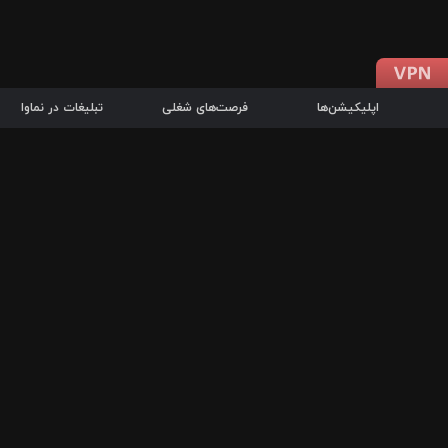
اپلیکیشن‌ها
فرصت‌های شغلی
تبلیغات در نماوا
دانلود اپلیکیشن
درباره نماوا
سرزمین شاتل در سایت نماوا امکان پخش آنلاین فیلم‌ها و سریال‌های 
سریال‌ها، جستجوی سریع مجموعه انتخابی، دانلود درون‌برنامه‌ای، ح
پرطرفدارترین فیلم‌ها و سریال‌ها از جمله قابلیت‌های نماوا، به‌روزتری
در سریع‌ترین زمان ممکن و تنها با چند کلیک، سریال‌ها و فیلم‌های مو