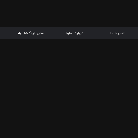
تماس با ما
درباره نماوا
سایر لینک‌ها
سایر لینک‌ها
نماوا مگ
قوانین
از
دریافت از
دریافت از
بیشتر
شرایط مصرف اینترنت
سیبچه
گوگل پلی
ارسال فیلمنامه
دانلودها
از
ا