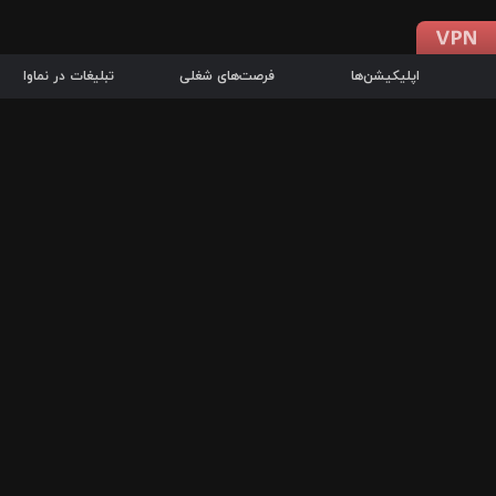
اپلیکیشن‌ها
فرصت‌های شغلی
تبلیغات در نماوا
دانلود اپلیکیشن
درباره نماوا
سرزمین شاتل در سایت نماوا امکان پخش آنلاین فیلم‌ها و سریال‌های 
سریال‌ها، جستجوی سریع مجموعه انتخابی، دانلود درون‌برنامه‌ای، ح
پرطرفدارترین فیلم‌ها و سریال‌ها از جمله قابلیت‌های نماوا، به‌روزتری
در سریع‌ترین زمان ممکن و تنها با چند کلیک، سریال‌ها و فیلم‌های مو