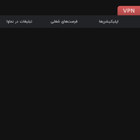
اپلیکیشن‌ها
فرصت‌های شغلی
تبلیغات در نماوا
دانلود اپلیکیشن
درباره نماوا
سرزمین شاتل در سایت نماوا امکان پخش آنلاین فیلم‌ها و سریال‌های 
سریال‌ها، جستجوی سریع مجموعه انتخابی، دانلود درون‌برنامه‌ای، ح
پرطرفدارترین فیلم‌ها و سریال‌ها از جمله قابلیت‌های نماوا، به‌روزتری
در سریع‌ترین زمان ممکن و تنها با چند کلیک، سریال‌ها و فیلم‌های مو