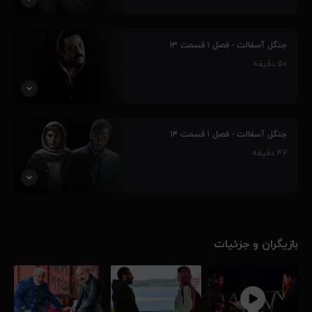
پاشا با یک پیشنهاد خطرناک و در عین حال پرسود از سوی یکی از دوستان
قدیمی خود مواجه می شود که می تواند سرنوشت او را تغییر دهد.
جنگل آسفالت - فصل ۱ قسمت ۱۳
هنگامه با ضمانت کادر فنی به تمرینات تیم بر می گردد و...
۵۰
دقیقه
۹۲٪
غزال برای فراهم کردن سند ضمانت سیمین، ترتیب ملاقاتی را با حمید می
دهد. ایرج به دنبال ردی از مشارکت صابر با عاطفه و دلارهای دزدیده شده
جنگل آسفالت - فصل ۱ قسمت ۱۴
می گردد اما...
۴۷
دقیقه
۹۲٪
ایرج به اهرم فشاری برای معامله با عاطفه نیاز دارد به همین خاطر بچه او
را گروگان می گیرد. از سوی دیگر، پاشا برای جدی نشان دادن قصدش از
رابطه با هنگامه، او را به خانواده خود معرفی می کند و...
بازیگران و جزئیات
۹۱٪