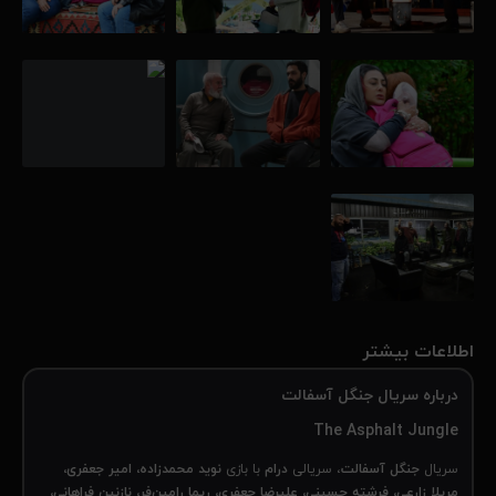
اطلاعات بیشتر
درباره سریال جنگل آسفالت
The Asphalt Jungle
سریال
جنگل آسفالت
، سریالی
درام
با بازی
نوید محمدزاده، امیر جعفری،
مریلا زارعی، فرشته حسینی، علیرضا جعفری، ریما رامین‌فر، نازنین فراهانی،