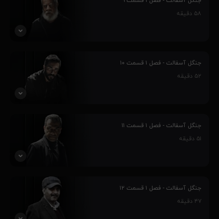
جهیزیه های خارج شده از انبار می گردد که امضای سیمین رشیدیان زیر
جنگل آسفالت - فصل ۱ قسمت ۹
آن است و...
۵۸
دقیقه
۹۲٪
پاشا در ازای واگذاری مغازه به خانواده مقتول، رضایت آزادی دانیال را می
گیرد. ایرج برای تهیه مبلغ باقی مانده قسط دوم راهی به جز فروختن خانه
جنگل آسفالت - فصل ۱ قسمت ۱۰
آرزو ندارد و...
۵۲
دقیقه
۹۳٪
هنگامه با تعقیب عاطفه با امیر رو به رو می شود. از سوی دیگر ایرج برای
فراهم کردن پول قسط بعدی پیشنهاد شراکت در فروش زمین را به پاشا می
جنگل آسفالت - فصل ۱ قسمت ۱۱
دهد و...
۵۱
دقیقه
۹۲٪
سیمین به خاطر فشاری که از طرف بنیاد برای دزدی جهیزیه ها به او وارد
شده دچار حمله قلبی می شود. پاشا ترتیب ملاقاتی را با ایرج می دهد تا
جنگل آسفالت - فصل ۱ قسمت ۱۲
بتواند اصل قولنامه زمین را از او بگیرد اما...
۴۷
دقیقه
۹۲٪