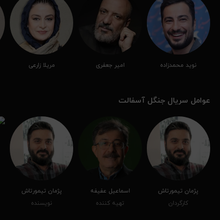
نوید محمدزاده
امیر جعفری
مریلا زارعی
عوامل سریال جنگل آسفالت
پژمان تیمورتاش
اسماعیل عفیفه
پژمان تیمورتاش
کارگردان
تهیه کننده
نویسنده