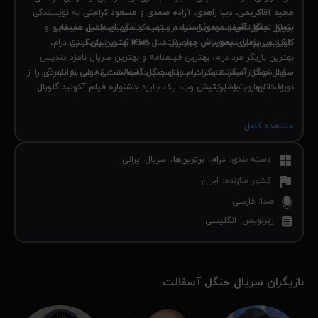
مجید آقاکریمی، دیبا زاهدی، آزاده صمدی
و
مسعود کرامتی
به نویسندگی
سریال
پژمان تیمورتاش
و
جنگل آسفالت
مهدی اسدزاده
و تهیه‌کنندگی
اسماعیل عفیفه
و
موفق شد در بیست و سومین جشن سینمایی و
کارگردانی
پژمان تیمورتاش
محصول سال
۱۴۰۳
کشور
ایران
است.
تلویزیونی دنیای تصویر در چهار رشته از جمله بهترین بازیگر زن درام،
بهترین بازیگر مرد درام، بهترین فیلمنامه و بهترین سریال نامزد تندیس
سریال
جنگل آسفالت
حافظ شود. از دیگر افتخارات سریال
جنگل آسفالت
می توان به نامزدی
یک درام ملتهب و جذاب است که می توانید آن را از
دریافت چهار جایزه
نماوا دانلود و تماشا کنید.
بریتیش وب،
یک جایزه
جشنواره فیلم آکولید گلوبال
،
یک جایزه
جشنواره بین المللی فیلم شیملا
و یک جایزه
جشنواره فیلم
جیرونا
اشاره کرد.
مشاهده کامل
دسته بندی
:
درام
برترین‌‌ها
سریال ایرانی
کشور سازنده
:
ایران
صدا
:
فارسی
زیرنویس
:
انگلیسی
بازیگران سریال جنگل آسفالت