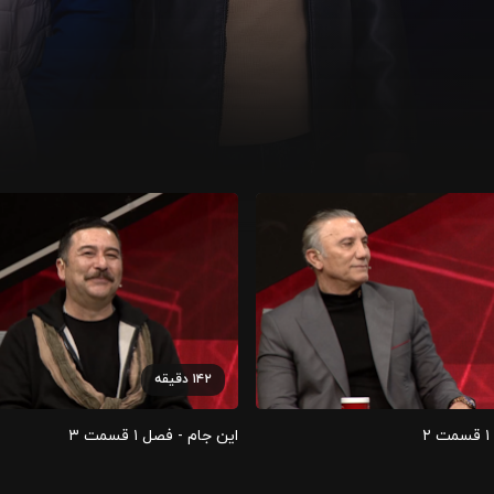
۱۴۲
دقیقه
۲
این جام - فصل ۱ قسمت ۳