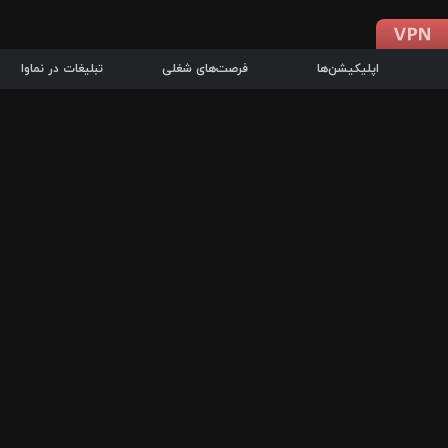
اپلیکیشن‌ها
فرصت‌های شغلی
تبلیغات در نماوا
دانلود اپلیکیشن
درباره نماوا
سرزمین شاتل در سایت نماوا امکان پخش آنلاین فیلم‌ها و سریال‌های 
سریال‌ها، جستجوی سریع مجموعه انتخابی، دانلود درون‌برنامه‌ای، ح
پرطرفدارترین فیلم‌ها و سریال‌ها از جمله قابلیت‌های نماوا، به‌روزتری
در سریع‌ترین زمان ممکن و تنها با چند کلیک، سریال‌ها و فیلم‌های مو