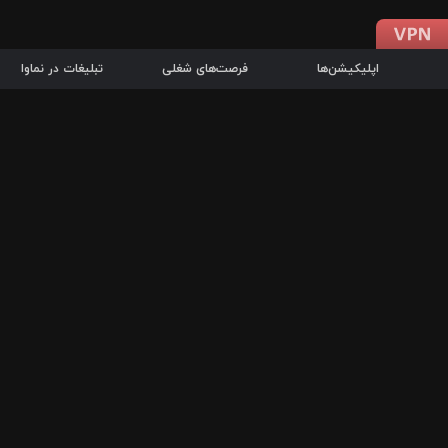
اپلیکیشن‌ها
فرصت‌های شغلی
تبلیغات در نماوا
دانلود اپلیکیشن
درباره نماوا
سرزمین شاتل در سایت نماوا امکان پخش آنلاین فیلم‌ها و سریال‌های 
سریال‌ها، جستجوی سریع مجموعه انتخابی، دانلود درون‌برنامه‌ای، ح
پرطرفدارترین فیلم‌ها و سریال‌ها از جمله قابلیت‌های نماوا، به‌روزتری
در سریع‌ترین زمان ممکن و تنها با چند کلیک، سریال‌ها و فیلم‌های مو