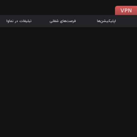
اپلیکیشن‌ها
فرصت‌های شغلی
تبلیغات در نماوا
دانلود اپلیکیشن
درباره نماوا
سرزمین شاتل در سایت نماوا امکان پخش آنلاین فیلم‌ها و سریال‌های 
سریال‌ها، جستجوی سریع مجموعه انتخابی، دانلود درون‌برنامه‌ای، ح
پرطرفدارترین فیلم‌ها و سریال‌ها از جمله قابلیت‌های نماوا، به‌روزتری
در سریع‌ترین زمان ممکن و تنها با چند کلیک، سریال‌ها و فیلم‌های مو