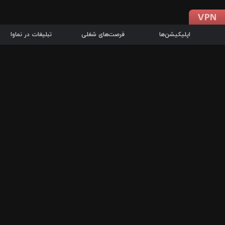
اپلیکیشن‌ها
فرصت‌های شغلی
تبلیغات در نماوا
دانلود اپلیکیشن
درباره نماوا
سرزمین شاتل در سایت نماوا امکان پخش آنلاین فیلم‌ها و سریال‌های 
سریال‌ها، جستجوی سریع مجموعه انتخابی، دانلود درون‌برنامه‌ای، ح
پرطرفدارترین فیلم‌ها و سریال‌ها از جمله قابلیت‌های نماوا، به‌روزتری
در سریع‌ترین زمان ممکن و تنها با چند کلیک، سریال‌ها و فیلم‌های مو