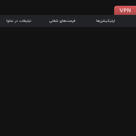
اپلیکیشن‌ها
فرصت‌های شغلی
تبلیغات در نماوا
دانلود اپلیکیشن
درباره نماوا
سرزمین شاتل در سایت نماوا امکان پخش آنلاین فیلم‌ها و سریال‌های 
سریال‌ها، جستجوی سریع مجموعه انتخابی، دانلود درون‌برنامه‌ای، ح
پرطرفدارترین فیلم‌ها و سریال‌ها از جمله قابلیت‌های نماوا، به‌روزتری
در سریع‌ترین زمان ممکن و تنها با چند کلیک، سریال‌ها و فیلم‌های مو