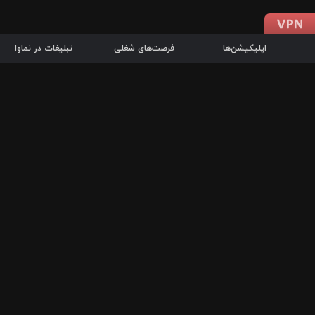
اپلیکیشن‌ها
فرصت‌های شغلی
تبلیغات در نماوا
دانلود اپلیکیشن
درباره نماوا
سرزمین شاتل در سایت نماوا امکان پخش آنلاین فیلم‌ها و سریال‌های 
سریال‌ها، جستجوی سریع مجموعه انتخابی، دانلود درون‌برنامه‌ای، ح
پرطرفدارترین فیلم‌ها و سریال‌ها از جمله قابلیت‌های نماوا، به‌روزتری
در سریع‌ترین زمان ممکن و تنها با چند کلیک، سریال‌ها و فیلم‌های مو