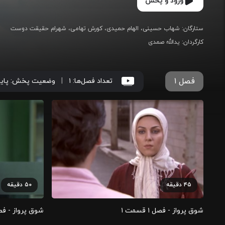
ورود و پخش
ستارگان
:
شهاب حسینی
الهام حمیدی
کورش تهامی
شهرام حقیقت دوست
کارگردان
:
یدالله صمدی
فصل ۱
تعداد فصل‌ها:
۱
|
وضعیت پخش:
پای
۴۵
دقیقه
۵۰
دقیقه
شوق پرواز - فصل ۱ قسمت ۱
شوق پرواز - فصل ۱ قس