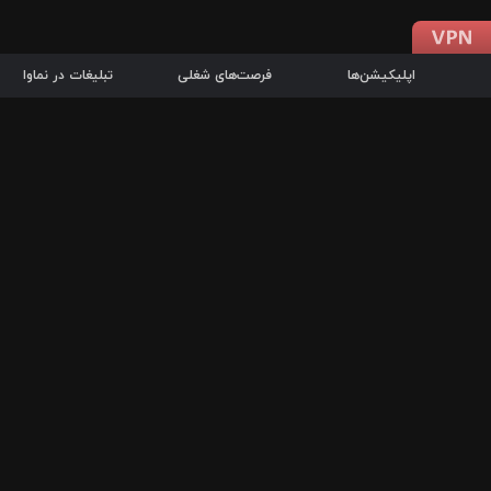
اپلیکیشن‌ها
فرصت‌های شغلی
تبلیغات در نماوا
دانلود اپلیکیشن
درباره نماوا
سرزمین شاتل در سایت نماوا امکان پخش آنلاین فیلم‌ها و سریال‌های 
سریال‌ها، جستجوی سریع مجموعه انتخابی، دانلود درون‌برنامه‌ای، ح
پرطرفدارترین فیلم‌ها و سریال‌ها از جمله قابلیت‌های نماوا، به‌روزتری
در سریع‌ترین زمان ممکن و تنها با چند کلیک، سریال‌ها و فیلم‌های مو