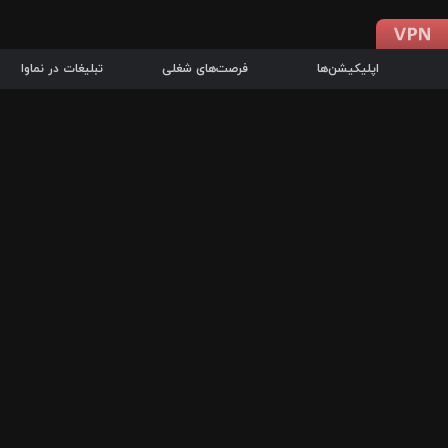
اپلیکیشن‌ها
فرصت‌های شغلی
تبلیغات در نماوا
دانلود اپلیکیشن
درباره نماوا
سرزمین شاتل در سایت نماوا امکان پخش آنلاین فیلم‌ها و سریال‌های 
سریال‌ها، جستجوی سریع مجموعه انتخابی، دانلود درون‌برنامه‌ای، ح
پرطرفدارترین فیلم‌ها و سریال‌ها از جمله قابلیت‌های نماوا، به‌روزتری
در سریع‌ترین زمان ممکن و تنها با چند کلیک، سریال‌ها و فیلم‌های مو