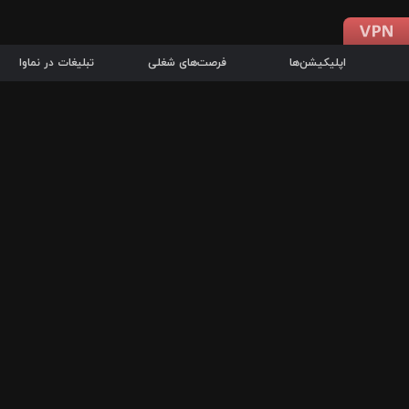
اپلیکیشن‌ها
فرصت‌های شغلی
تبلیغات در نماوا
دانلود اپلیکیشن
درباره نماوا
سرزمین شاتل در سایت نماوا امکان پخش آنلاین فیلم‌ها و سریال‌های 
سریال‌ها، جستجوی سریع مجموعه انتخابی، دانلود درون‌برنامه‌ای، ح
پرطرفدارترین فیلم‌ها و سریال‌ها از جمله قابلیت‌های نماوا، به‌روزتری
در سریع‌ترین زمان ممکن و تنها با چند کلیک، سریال‌ها و فیلم‌های مو