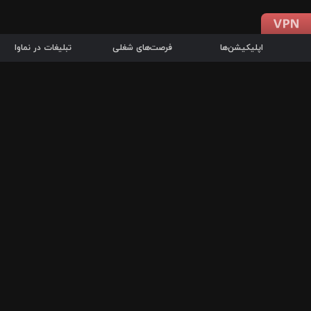
اپلیکیشن‌ها
فرصت‌های شغلی
تبلیغات در نماوا
دانلود اپلیکیشن
درباره نماوا
سرزمین شاتل در سایت نماوا امکان پخش آنلاین فیلم‌ها و سریال‌های 
سریال‌ها، جستجوی سریع مجموعه انتخابی، دانلود درون‌برنامه‌ای، ح
پرطرفدارترین فیلم‌ها و سریال‌ها از جمله قابلیت‌های نماوا، به‌روزتری
در سریع‌ترین زمان ممکن و تنها با چند کلیک، سریال‌ها و فیلم‌های مو